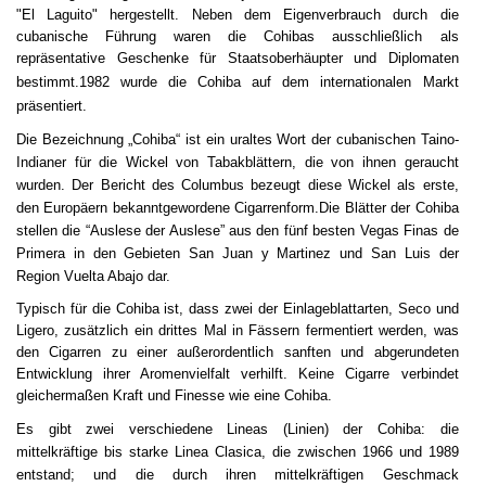
"El Laguito" hergestellt. Neben dem Eigenverbrauch durch die
cubanische Führung waren die Cohibas ausschließlich als
repräsentative Geschenke für Staatsoberhäupter und Diplomaten
bestimmt.
1
982 wurde die Cohiba auf dem internationalen Markt
präsentiert
.
Di
e Bezeichnung „Cohiba“ ist ein uraltes Wort der cubanischen Taino-
Indianer für die Wickel von Tabakblättern, die von ihnen geraucht
wurden. Der Bericht des Columbus bezeugt diese Wickel als erste,
den Europäern bekanntgewordene Cigarrenform
.Di
e Blätter der Cohiba
stellen die “Auslese der Auslese” aus den fünf besten Vegas Finas de
Primera
in den Gebieten
San Juan y Martinez und San Luis der
Region Vuelta Abajo dar
.
Typisch für die Cohiba ist, dass zwei der Einlageblattarten, Seco und
Ligero, zusätzlich ein drittes Mal in Fässern fermentiert werden, was
den Cigarren zu einer außerordentlich sanften und abgerundeten
Entwicklung ihrer Aromenvielfalt verhilft. Keine Cigarre verbindet
gleichermaßen Kraft und Finesse wie eine Cohiba.
E
s gibt zwei verschiedene Lineas (Linien) der Cohiba: die
mittelkräftige bis starke Linea Clasica, die zwischen 1966 und 1989
entstand; und die durch ihren mittelkräftigen Geschmack