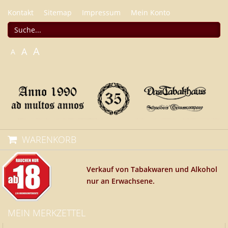
Kontakt
Sitemap
Impressum
Mein Konto
A
A
A
WARENKORB
Verkauf von Tabakwaren und Alkohol
nur an Erwachsene.
MEIN MERKZETTEL