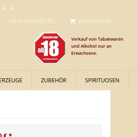
A
A
MEIN MERKZETTEL
WARENKORB
Verkauf von Tabakwaren
und Alkohol nur an
Erwachsene.
ERZEUGE
ZUBEHÖR
SPIRITUOSEN
0 €
*