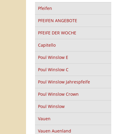
Pfeifen
PFEIFEN ANGEBOTE
PFEIFE DER WOCHE
Capitello
Poul Winslow E
Poul Winslow C
Poul Winslow Jahrespfeife
Poul Winslow Crown
Poul Winslow
Vauen
Vauen Auenland