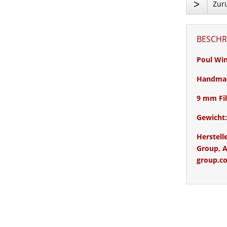
>
Zurü
BESCHR
Poul Wi
Handma
9 mm Fil
Gewicht:
Herstel
Group, A
group.c