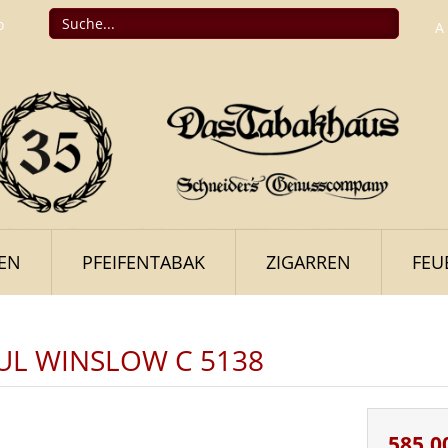
o
A
FEN
PFEIFENTABAK
ZIGARREN
FEU
UL WINSLOW C 5138
585,0