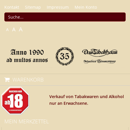
Kontakt
Sitemap
Impressum
Mein Konto
A
A
A
WARENKORB
Verkauf von Tabakwaren und Alkohol
nur an Erwachsene.
MEIN MERKZETTEL