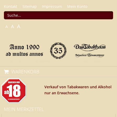
Kontakt
Sitemap
Impressum
Mein Konto
A
A
A
WARENKORB
Verkauf von Tabakwaren und Alkohol
nur an Erwachsene.
MEIN MERKZETTEL