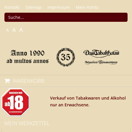
Kontakt
Sitemap
Impressum
Mein Konto
A
A
A
WARENKORB
Verkauf von Tabakwaren und Alkohol
nur an Erwachsene.
MEIN MERKZETTEL