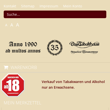
Kontakt
Sitemap
Impressum
Mein Konto
A
A
A
WARENKORB
Verkauf von Tabakwaren und Alkohol
nur an Erwachsene.
MEIN MERKZETTEL