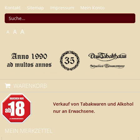
Kontakt
Sitemap
Impressum
Mein Konto
A
A
A
WARENKORB
Verkauf von Tabakwaren und Alkohol
nur an Erwachsene.
MEIN MERKZETTEL