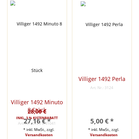
Villiger 1492 Perla
Art. Nr.: 3124
Villiger 1492 Minuto
8 Stück
28,00 €
INKL. 3 % KISTENRABATT
27,16 € *
5,00 € *
Art. Nr.: 3123 8 41041
* inkl. MwSt., zzgl.
* inkl. MwSt., zzgl.
Versandkosten
Versandkosten