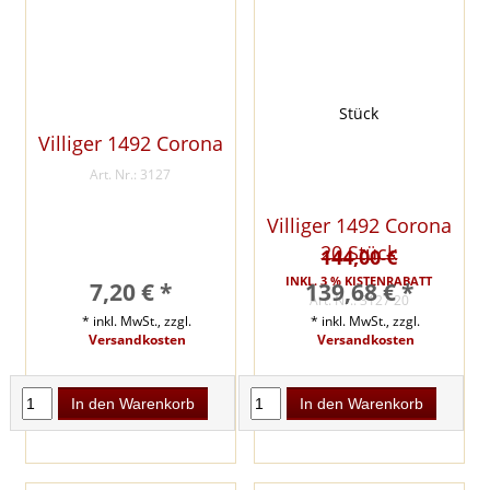
Villiger 1492 Corona
Art. Nr.: 3127
Villiger 1492 Corona
20 Stück
144,00 €
INKL. 3 % KISTENRABATT
7,20 € *
139,68 € *
Art. Nr.: 3127 20
* inkl. MwSt., zzgl.
* inkl. MwSt., zzgl.
Versandkosten
Versandkosten
In den Warenkorb
In den Warenkorb