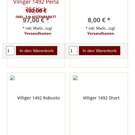
Villiger 1492 Perla
20 Stück
100,00 €
INKL. 3 % KISTENRABATT
97,00 € *
8,00 € *
Art. Nr.: 3124 20
* inkl. MwSt., zzgl.
* inkl. MwSt., zzgl.
Versandkosten
Versandkosten
In den Warenkorb
In den Warenkorb