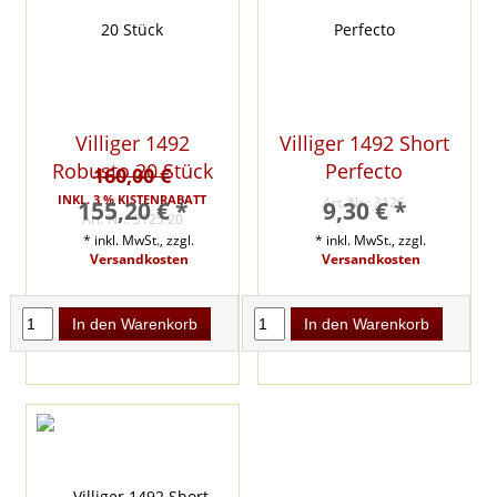
Villiger 1492
Villiger 1492 Short
Robusto 20 Stück
Perfecto
160,00 €
INKL. 3 % KISTENRABATT
Art. Nr.: 3126
155,20 € *
9,30 € *
Art. Nr.: 3125 20
* inkl. MwSt., zzgl.
* inkl. MwSt., zzgl.
Versandkosten
Versandkosten
In den Warenkorb
In den Warenkorb