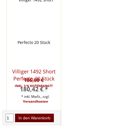
Villiger 1492 Short
Perfecto 20 Stück
186,00 €
INKL. 3 % KISTENRABATT
180,42 € *
Art. Nr.: 3126 20
* inkl. MwSt., zzgl.
Versandkosten
In den Warenkorb