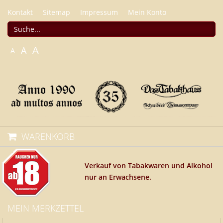
Kontakt
Sitemap
Impressum
Mein Konto
A
A
A
WARENKORB
Verkauf von Tabakwaren und Alkohol
nur an Erwachsene.
MEIN MERKZETTEL