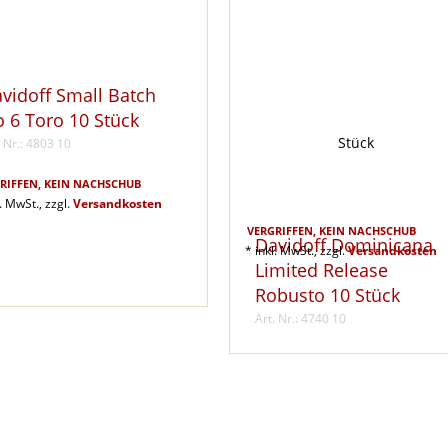
vidoff Small Batch
 6 Toro 10 Stück
. Nr.: 4803 10
RIFFEN, KEIN NACHSCHUB
l. MwSt., zzgl.
Versandkosten
VERGRIFFEN, KEIN NACHSCHUB
Davidoff Dominicana
* inkl. MwSt., zzgl.
Versandkosten
Limited Release
Robusto 10 Stück
Art. Nr.: 4740 10