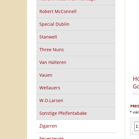
Robert McConnell
Special Dublin
Stanwell
Three Nuns
Van Halteren
Vauen
Ho
Go
Wellauers
Art
W.O.Larsen
PREIS
* ink
Sonstige Pfeifentabake
Zigarren
Feuerzeuge