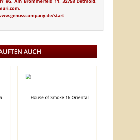
 eG, Am Brommerfeld 11, 32758 Detmold,
muri.com,
/www.genusscompany.de/start
KAUFTEN AUCH