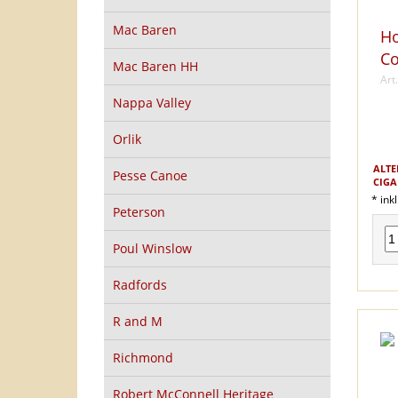
Mac Baren
Ho
Co
Mac Baren HH
Art
Nappa Valley
Orlik
ALTE
Pesse Canoe
CIGA
* ink
Peterson
Poul Winslow
Radfords
R and M
Richmond
Robert McConnell Heritage