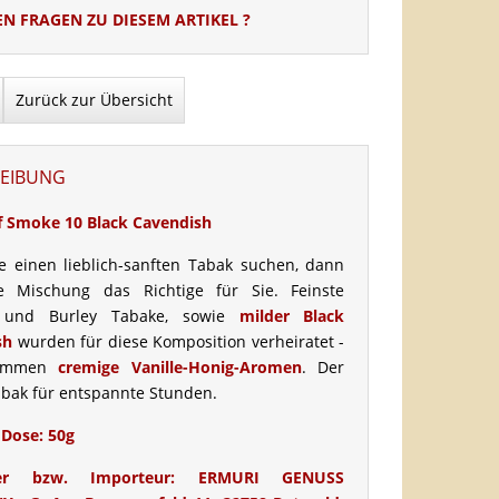
EN FRAGEN ZU DIESEM ARTIKEL ?
Zurück zur Übersicht
EIBUNG
f Smoke 10 Black Cavendish
 einen lieblich-sanften Tabak suchen, dann
se Mischung das Richtige für Sie. Feinste
a und Burley Tabake, sowie
milder Black
sh
wurden für diese Komposition verheiratet -
kommen
cremige Vanille-Honig-Aromen
. Der
abak für entspannte Stunden.
e Dose: 50g
ller bzw. Importeur: ERMURI GENUSS