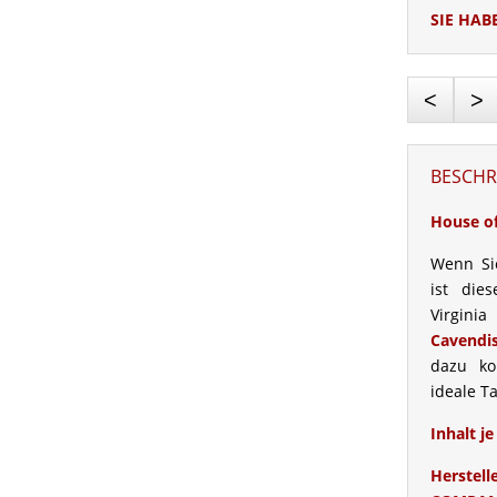
SIE HAB
<
>
BESCHR
House o
Wenn Sie
ist die
Virgini
Cavendi
dazu 
ideale T
Inhalt j
Herste