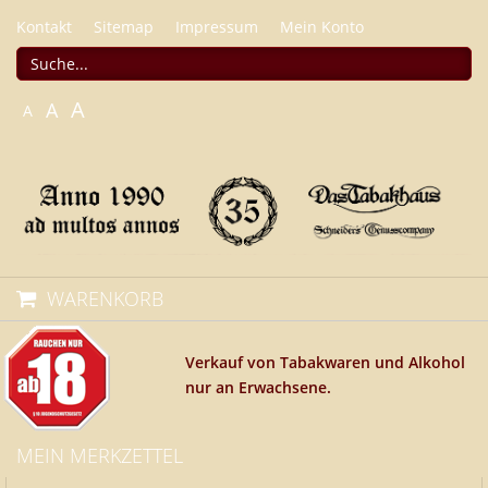
Kontakt
Sitemap
Impressum
Mein Konto
A
A
A
WARENKORB
Verkauf von Tabakwaren und Alkohol
nur an Erwachsene.
MEIN MERKZETTEL