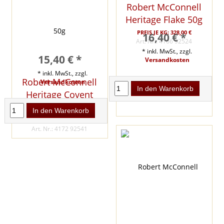
Robert McConnell
Heritage Flake 50g
PREIS JE KG: 328,00 €
16,40 € *
Art. Nr.: 4166 92524
* inkl. MwSt., zzgl.
15,40 € *
Versandkosten
* inkl. MwSt., zzgl.
Robert McConnell
Versandkosten
In den Warenkorb
Heritage Covent
Garden 50g
In den Warenkorb
PREIS JE KG: 308,00 €
Art. Nr.: 4172 92541