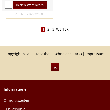
Mixture 1848 50g
In den Warenkorb
PREIS JE KG: 308,00 €
Art. Nr.: 4168 92538
1
2
3
WEITER
Copyright © 2025 Tabakhaus Schneider |
AGB
|
Impressum
Informationen
Öffnungszeiten
Philosophie