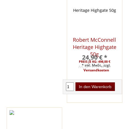
Robert McConnell
Heritage Highgate
50g
24,90 € *
PREIS JE KG: 498,00 €
* inkl. MwSt., zzgl.
Art. Nr.: 4171 92523
Versandkosten
In den Warenkorb