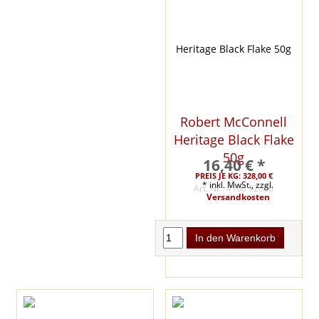
Robert McConnell
Heritage Black Flake
50g
16,40 € *
PREIS JE KG: 328,00 €
* inkl. MwSt., zzgl.
Art. Nr.: 4160 92606
Versandkosten
In den Warenkorb