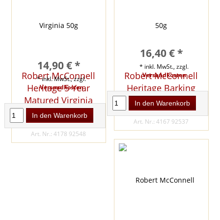
16,40 € *
14,90 € *
* inkl. MwSt., zzgl.
Robert McConnell
Robert McConnell
Versandkosten
* inkl. MwSt., zzgl.
Heritage 5 Year
Heritage Barking
Versandkosten
Matured Virginia
Road 50g
In den Warenkorb
50g
PREIS JE KG: 328,00 €
In den Warenkorb
Art. Nr.: 4167 92537
PREIS JE KG: 298,00 €
Art. Nr.: 4178 92548