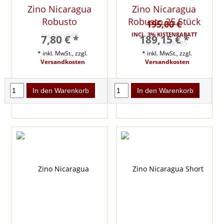
Zino Nicaragua
Zino Nicaragua
Robusto
Robusto 25 Stück
195,00 €
INCL. 3% KISTENRABATT
Art. Nr.: 4589
7,80 € *
189,15 € *
Art. Nr.: 4589 25
* inkl. MwSt., zzgl.
* inkl. MwSt., zzgl.
Versandkosten
Versandkosten
In den Warenkorb
In den Warenkorb