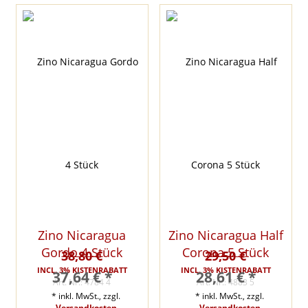
Zino Nicaragua
Zino Nicaragua Half
Gordo 4 Stück
Corona 5 Stück
38,80 €
29,50 €
INCL. 3% KISTENRABATT
INCL. 3% KISTENRABATT
37,64 € *
28,61 € *
Art. Nr.: 4784 4
Art. Nr.: 4883 5
* inkl. MwSt., zzgl.
* inkl. MwSt., zzgl.
Versandkosten
Versandkosten