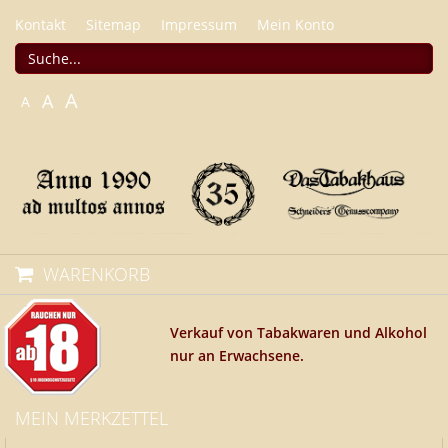
Kontakt
Sitemap
Impressum
Mein Konto
A
A
A
WARENKORB
Verkauf von Tabakwaren und Alkohol
nur an Erwachsene.
MEIN MERKZETTEL