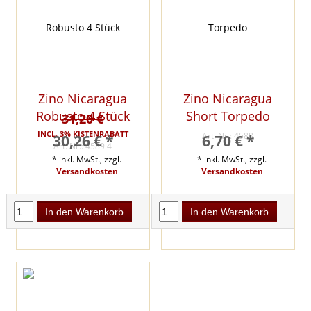
Zino Nicaragua
Zino Nicaragua
Robusto 4 Stück
Short Torpedo
31,20 €
INCL. 3% KISTENRABATT
Art. Nr.: 4588
30,26 € *
6,70 € *
Art. Nr.: 4589 4
* inkl. MwSt., zzgl.
* inkl. MwSt., zzgl.
Versandkosten
Versandkosten
In den Warenkorb
In den Warenkorb