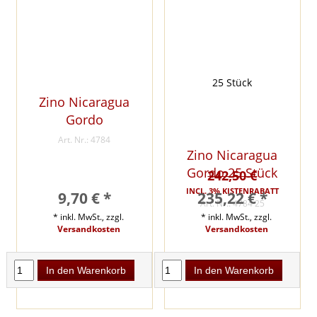
Zino Nicaragua
Gordo
Art. Nr.: 4784
Zino Nicaragua
Gordo 25 Stück
242,50 €
INCL. 3% KISTENRABATT
9,70 € *
235,22 € *
Art. Nr.: 4784 25
* inkl. MwSt., zzgl.
* inkl. MwSt., zzgl.
Versandkosten
Versandkosten
In den Warenkorb
In den Warenkorb