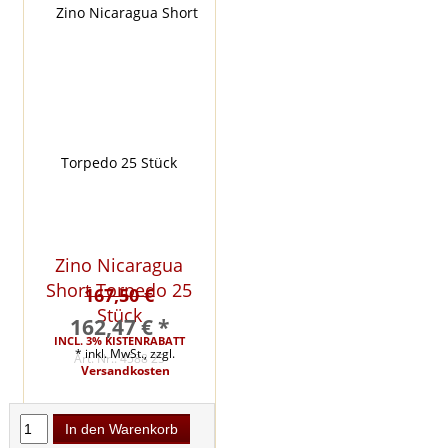
Zino Nicaragua
Short Torpedo 25
167,50 €
Stück
162,47 € *
INCL. 3% KISTENRABATT
* inkl. MwSt., zzgl.
Art. Nr.: 4588 25
Versandkosten
In den Warenkorb