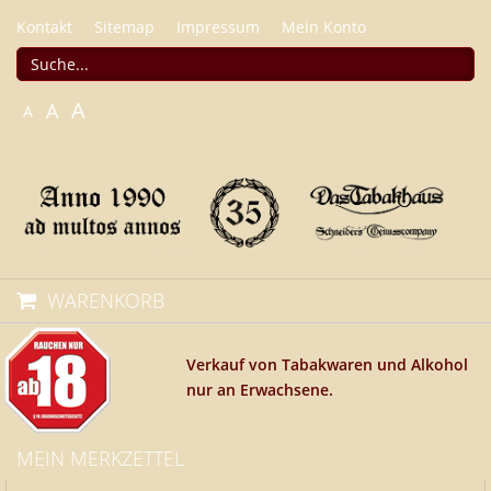
Kontakt
Sitemap
Impressum
Mein Konto
A
A
A
WARENKORB
Verkauf von Tabakwaren und Alkohol
nur an Erwachsene.
MEIN MERKZETTEL