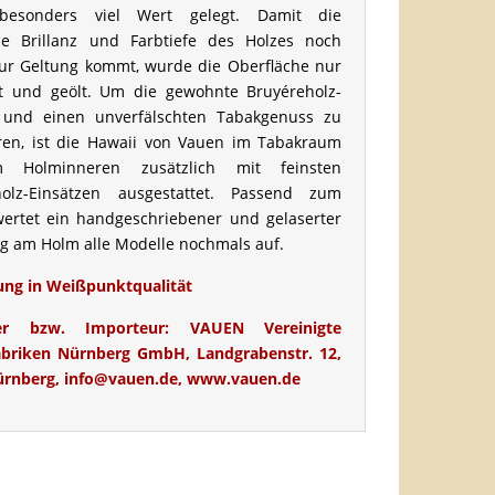
besonders viel Wert gelegt. Damit die
che Brillanz und Farbtiefe des Holzes noch
ur Geltung kommt, wurde die Oberfläche nur
t und geölt. Um die gewohnte Bruyéreholz-
t und einen unverfälschten Tabakgenuss zu
ren, ist die Hawaii von Vauen im Tabakraum
 Holminneren zusätzlich mit feinsten
holz-Einsätzen ausgestattet. Passend zum
ertet ein handgeschriebener und gelaserter
ug am Holm alle Modelle nochmals auf.
ung in Weißpunktqualität
ller bzw. Importeur:
VAUEN Vereinigte
fabriken Nürnberg GmbH, Landgrabenstr. 12,
ürnberg, info@vauen.de, www.vauen.de