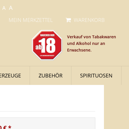
A
A
MEIN MERKZETTEL
WARENKORB
Verkauf von Tabakwaren
und Alkohol nur an
Erwachsene.
ERZEUGE
ZUBEHÖR
SPIRITUOSEN
0 €
*