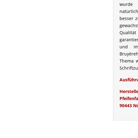
wurde 
natürli
besser z
gewachs
Qualitä
garantie
und im
Bruyère
Thema w
Schriftz
Ausführ
Herste
Pfeifen
90443 N