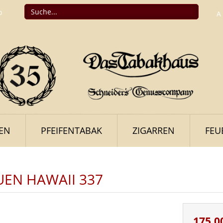
o
A
FEN
PFEIFENTABAK
ZIGARREN
FEU
UEN HAWAII 337
175,0