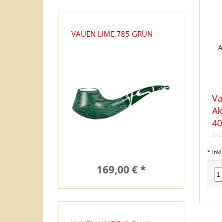
VAUEN LIME 785 GRÜN
Va
Ak
40
Art
* ink
169,00 € *