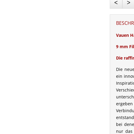
<
>
BESCHR
Vauen H
9 mm Fil
Die raff
Die neue
ein inno
Inspirat
Verschi
unters
ergebe
Verbin
entstan
bei dene
nur das 