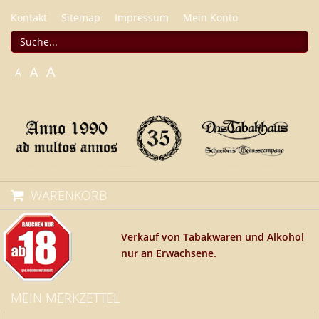
Kontakt
Sitemap
Impressum
Mein Konto
A
A
A
WARENKORB
Verkauf von Tabakwaren und Alkohol
nur an Erwachsene.
MEIN MERKZETTEL