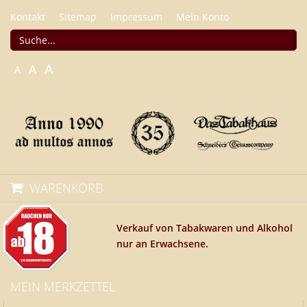
Kontakt
Sitemap
Impressum
Mein Konto
A
A
A
WARENKORB
Verkauf von Tabakwaren und Alkohol
nur an Erwachsene.
MEIN MERKZETTEL