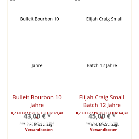
Bulleit Bourbon 10
Elijah Craig Small
Jahre
Batch 12 Jahre
0,7 LITER / PREIS JE LITER: 61,40
0,7 LITER / PREIS JE LITER: 64,30
43,00 € *
45,00 € *
€
€
Art. Nr.: 4297 88384
Art. Nr.: 1077 8788
* inkl. MwSt., zzgl.
* inkl. MwSt., zzgl.
Versandkosten
Versandkosten