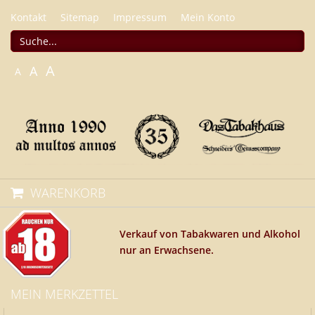
Kontakt
Sitemap
Impressum
Mein Konto
A
A
A
WARENKORB
Verkauf von Tabakwaren und Alkohol
nur an Erwachsene.
MEIN MERKZETTEL