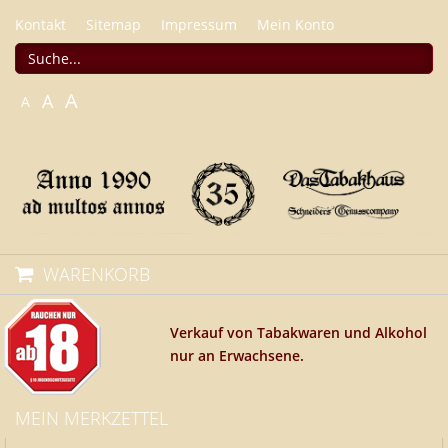
Kontakt
Sitemap
Impressum
Mein Konto
A
A
A
WARENKORB
Verkauf von Tabakwaren und Alkohol
nur an Erwachsene.
MEIN MERKZETTEL