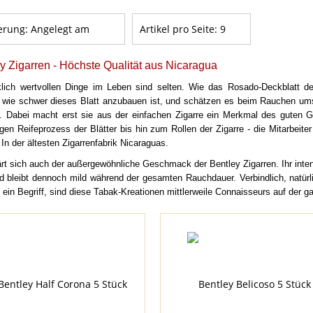
erung:
Angelegt am
Artikel pro Seite:
9
y Zigarren - Höchste Qualität aus Nicaragua
klich wertvollen Dinge im Leben sind selten. Wie das Rosado-Deckblatt de
 wie schwer dieses Blatt anzubauen ist, und schätzen es beim Rauchen umso
r. Dabei macht erst sie aus der einfachen Zigarre ein Merkmal des gute
rigen Reifeprozess der Blätter bis hin zum Rollen der Zigarre - die Mitarbeit
 In der ältesten Zigarrenfabrik Nicaraguas.
ärt sich auch der außergewöhnliche Geschmack der Bentley Zigarren. Ihr intens
d bleibt dennoch mild während der gesamten Rauchdauer. Verbindlich, natürl
n ein Begriff, sind diese Tabak-Kreationen mittlerweile Connaisseurs auf der 