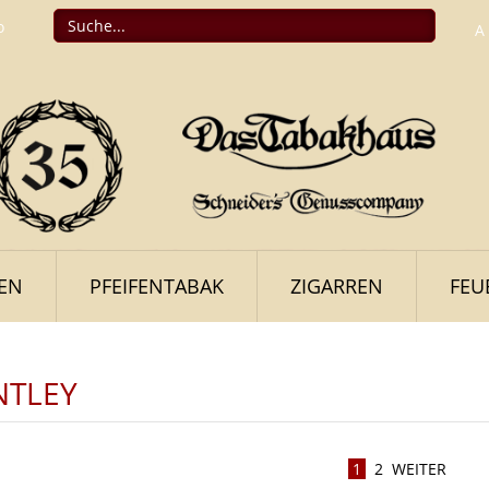
o
A
FEN
PFEIFENTABAK
ZIGARREN
FEU
NTLEY
1
2
WEITER