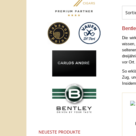
Sorti
Bentle
Die wir
wissen,
seltene
dreijäh
vor Ort.
So erkl
Zug, un
Insider
NEUESTE PRODUKTE