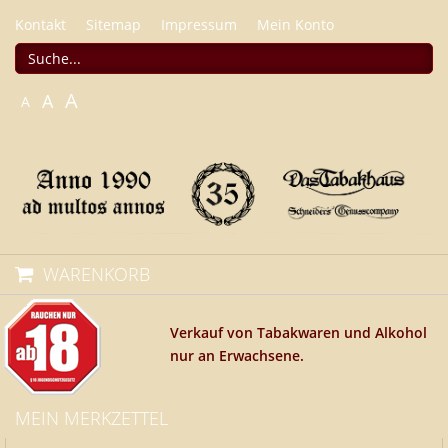
Kontakt
Sitemap
Impressum
Mein Konto
A
A
A
WARENKORB
Verkauf von Tabakwaren und Alkohol
nur an Erwachsene.
MEIN MERKZETTEL