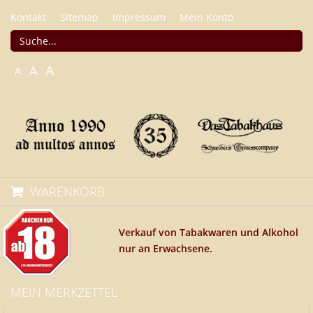
Kontakt
Sitemap
Impressum
Mein Konto
A
A
A
WARENKORB
Verkauf von Tabakwaren und Alkohol
nur an Erwachsene.
MEIN MERKZETTEL