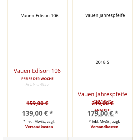
Vauen Edison 106
PFEIFE DER WOCHE
Art. Nr.: 4835
Vauen Jahrespfeife
2018 S
159,00 €
219,00 €
ANGEBOT
139,00 € *
179,00 € *
Art. Nr.: 3883
* inkl. MwSt., zzgl.
* inkl. MwSt., zzgl.
Versandkosten
Versandkosten