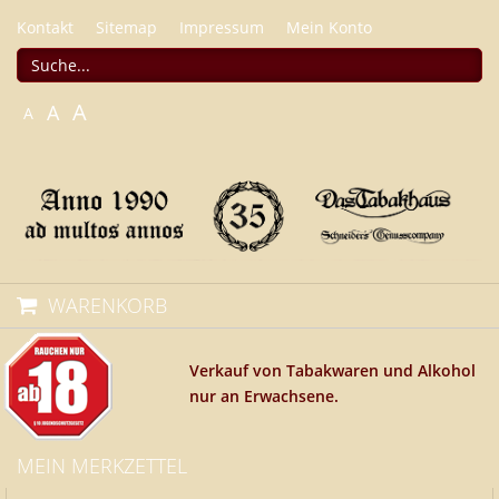
Kontakt
Sitemap
Impressum
Mein Konto
A
A
A
WARENKORB
Verkauf von Tabakwaren und Alkohol
nur an Erwachsene.
MEIN MERKZETTEL