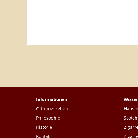
HERSTELLER PFEIFEN
TOP 20 PRODUKTE
Informationen
Wisse
Öffnungszeiten
Hausmi
Philosophie
Scotch
Historie
Zigarr
Kontakt
Zigarr