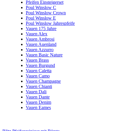
Pfeifen Einsteigerset
Poul Winslow C
Poul Winslow Crown
Poul Winslow E
Poul Winslow Jahrespfeife
Vauen 175 Jahre
Vauen Alex
Vauen Ambrosi
Vauen Auenland
Vauen Azzurro
Vauen Basic Nature
Vauen Brass
Vauen Burgund
Vauen Caletta
Vauen Camo
Vauen Champagne
Vauen Chianti
Vauen Dali
Vauen Dante
Vauen Denim
Vauen Eames
Vauen Edgar
Vauen Edison
TOP 20 PRODUKTE
Vauen Felix
Vauen Ferro