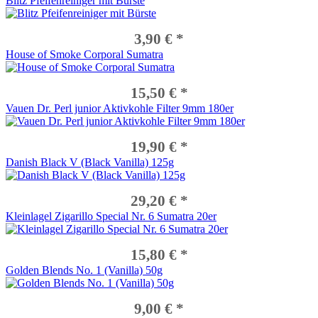
Blitz Pfeifenreiniger mit Bürste
Vauen Finn
Vauen Fuji
Vauen Gulliver
3,90 € *
Vauen Harlekin
House of Smoke Corporal Sumatra
Vauen Hawaii
Vauen Hippo
Vauen Jahrespfeife
15,50 € *
Vauen Jay
Vauen Dr. Perl junior Aktivkohle Filter 9mm 180er
Vauen Jucan
Vauen Kensington
Vauen Kira
19,90 € *
Vauen Leopold
Vauen Lessing
Danish Black V (Black Vanilla) 125g
Vauen Lime
Vauen Lindis
29,20 € *
Vauen Mamba
Vauen Maris
Kleinlagel Zigarillo Special Nr. 6 Sumatra 20er
Vauen Maximus
Vauen Melvin
Vauen Mito
15,80 € *
Vauen Mokka
Golden Blends No. 1 (Vanilla) 50g
Vauen Olaf
Vauen Oregon
Vauen Paris
9,00 € *
Vauen Patina