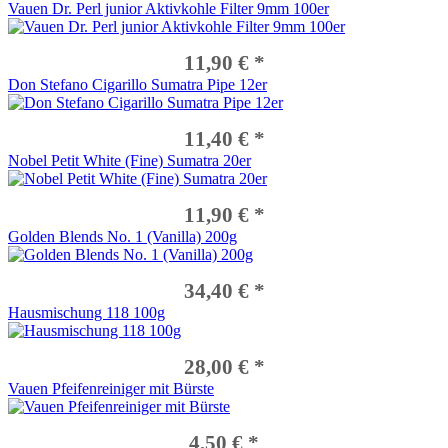
Vauen Dr. Perl junior Aktivkohle Filter 9mm 100er
Vauen Piccolo
Vauen Puccini
Vauen Quentin
11,90 € *
Vauen Ranger
Vauen Ray
Don Stefano Cigarillo Sumatra Pipe 12er
Vauen Relax
Vauen Rose
11,40 € *
Vauen Royal
Vauen Shine
Nobel Petit White (Fine) Sumatra 20er
Vauen Siena
Vauen Six
Vauen Skyline Edition
11,90 € *
Vauen Sola
Golden Blends No. 1 (Vanilla) 200g
Vauen Spin
Vauen Starter Set
Vauen Timber
34,40 € *
Vauen Tiny
Hausmischung 118 100g
Vauen Topas
Vauen Tradition
Vauen Troja
28,00 € *
Vauen Tuerca
Vauen Pfeifenreiniger mit Bürste
Vauen Ufo
Vauen Vintage
Vauen Zeppelin
4,50 € *