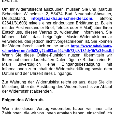
bzw. hat.
Um Ihr Widerrufsrecht auszuüben, müssen Sie uns (Marcus
Schneider, Wilhelmstr. 2, 53474 Bad Neuenahr-Ahrweiler,
Deutschland,
info@tabakhaus-schneider.com
,
Telefon:
02641/31603) mittels einer eindeutigen Erklärung (z. B. ein
mit der Post versandter Brief, Telefax oder E-Mail) über Ihren
Entschluss, diesen Vertrag zu widerrufen, informieren. Sie
können dafür das beigefügte Muster-Widerrufsformular
verwenden, das jedoch nicht vorgeschrieben ist. Sie können
Ihr Widerrufsrecht auch online unter
https://www.tabakhaus-
schneider.com/u4h82jg72nf93xu4629dh73jc8/135dy5h7a346asfb
Wenn Sie diese Online-Funktion nutzen, übermitteln wir
Ihnen auf einem dauerhaften Datenträger (z.B. durch eine E-
Mail) unverzüglich eine Eingangsbestätigung mit
Informationen zum Inhalt der Widerrufserklärung sowie dem
Datum und der Uhrzeit ihres Eingangs.
Zur Wahrung der Widerrufsfrist reicht es aus, dass Sie die
Mitteilung über die Ausübung des Widerrufsrechts vor Ablauf
der Widerrufsfrist absenden.
Folgen des Widerrufs
Wenn Sie diesen Vertrag widerrufen, haben wir Ihnen alle
Zahlungen, die wir von Ihnen erhalten haben, einschließlich