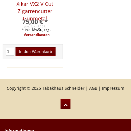
Xikar VX2 V Cut
Zigarrencutter
Gunmetal
75,00 € *
Art. Nr.: 5226
* inkl. MwSt., zzgl.
Versandkosten
In den Warenkorb
Copyright © 2025 Tabakhaus Schneider |
AGB
|
Impressum
Informationen