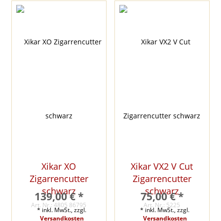
Xikar XO
Xikar VX2 V Cut
Zigarrencutter
Zigarrencutter
schwarz
schwarz
139,00 € *
75,00 € *
Art. Nr.: 4805 86795
Art. Nr.: 5225
* inkl. MwSt., zzgl.
* inkl. MwSt., zzgl.
Versandkosten
Versandkosten