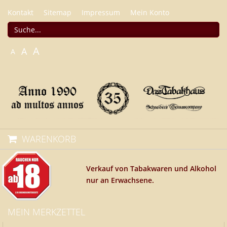
Kontakt
Sitemap
Impressum
Mein Konto
A
A
A
WARENKORB
Verkauf von Tabakwaren und Alkohol
nur an Erwachsene.
MEIN MERKZETTEL