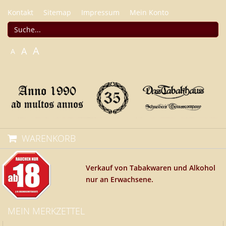
Kontakt
Sitemap
Impressum
Mein Konto
A
A
A
WARENKORB
Verkauf von Tabakwaren und Alkohol
nur an Erwachsene.
MEIN MERKZETTEL