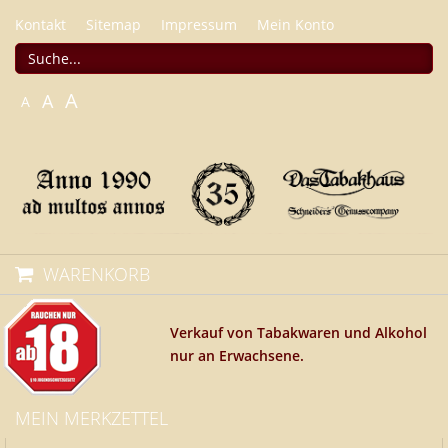
Kontakt
Sitemap
Impressum
Mein Konto
A
A
A
WARENKORB
Verkauf von Tabakwaren und Alkohol
nur an Erwachsene.
MEIN MERKZETTEL