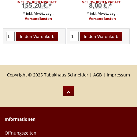
INCL. 3% KISTENRABATT
INCL. 3% KISTENRABATT
155,20 € *
8,00 € *
Art. Nr.: 4935 20
Art. Nr.: 4935
* inkl. MwSt., zzgl.
* inkl. MwSt., zzgl.
Versandkosten
Versandkosten
In den Warenkorb
In den Warenkorb
Copyright © 2025 Tabakhaus Schneider |
AGB
|
Impressum
Informationen
Öffnungszeiten