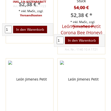
INKL. 3 % KISTENRABATT
52,38 € *
Art. Nr.: 1139 10 A 1723
54,00 €
* inkl. MwSt., zzgl.
52,38 € *
Versandkosten
* inkl. MwSt., zzgl.
León Jimenes Petit
Versandkosten
In den Warenkorb
Corona Bee (Honey)
10 Stück
In den Warenkorb
INKL. 3 % KISTENRABATT
Art. Nr.: 1140 10 A 1721