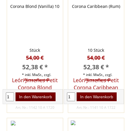
54,00 €
54,00 €
52,38 € *
52,38 € *
* inkl. MwSt., zzgl.
* inkl. MwSt., zzgl.
León Jimenes Petit
León Jimenes Petit
Versandkosten
Versandkosten
Corona Blond
Corona Caribbean
(Vanilla) 10 Stück
(Rum) 10 Stück
In den Warenkorb
In den Warenkorb
INKL. 3 % KISTENRABATT
INKL. 3 % KISTENRABATT
Art. Nr.: 1142 10 A 1720
Art. Nr.: 1141 10 A 1722