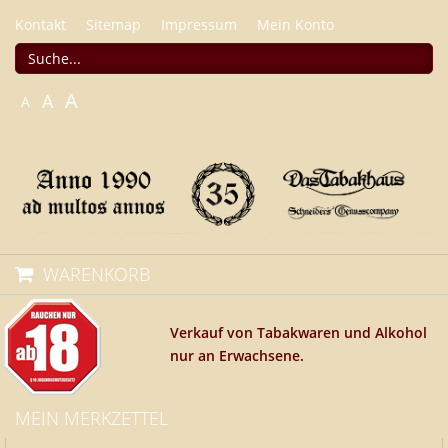
Kontakt
Sitemap
Impressum
Mein Konto
A
A
A
WARENKORB
Verkauf von Tabakwaren und Alkohol
nur an Erwachsene.
MEIN MERKZETTEL