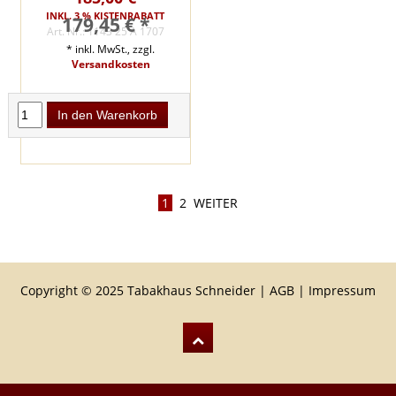
INKL. 3 % KISTENRABATT
179,45 € *
Art. Nr.: 1143 25 A 1707
* inkl. MwSt., zzgl.
Versandkosten
In den Warenkorb
1
2
WEITER
Copyright © 2025 Tabakhaus Schneider |
AGB
|
Impressum