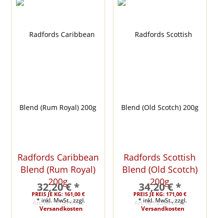
Radfords Caribbean
Radfords Scottish
Blend (Rum Royal)
Blend (Old Scotch)
200g
200g
32,20 € *
34,20 € *
PREIS JE KG: 161,00 €
PREIS JE KG: 171,00 €
* inkl. MwSt., zzgl.
* inkl. MwSt., zzgl.
Art. Nr.: 1736 5962
Art. Nr.: 2244 6232
Versandkosten
Versandkosten