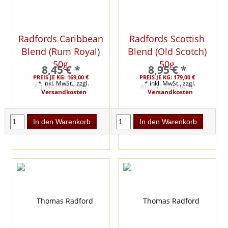
Radfords Caribbean
Radfords Scottish
Blend (Rum Royal)
Blend (Old Scotch)
50g
50g
8,45 € *
8,95 € *
PREIS JE KG: 169,00 €
PREIS JE KG: 179,00 €
* inkl. MwSt., zzgl.
* inkl. MwSt., zzgl.
Art. Nr.: 1737 5952
Art. Nr.: 2243 6212
Versandkosten
Versandkosten
In den Warenkorb
In den Warenkorb