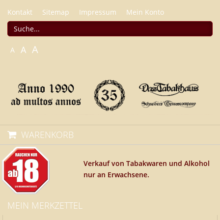
Kontakt
Sitemap
Impressum
Mein Konto
A
A
A
WARENKORB
Verkauf von Tabakwaren und Alkohol
nur an Erwachsene.
MEIN MERKZETTEL