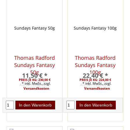
Thomas Radford
Thomas Radford
Sundays Fantasy
Sundays Fantasy
50g
100g
11,50 € *
22,40 € *
PREIS JE KG: 230,00 €
PREIS JE KG: 224,00 €
* inkl. MwSt., zzgl.
* inkl. MwSt., zzgl.
Art. Nr.: 2242 6282
Art. Nr.: 1209 6272
Versandkosten
Versandkosten
In den Warenkorb
In den Warenkorb