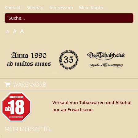
Kontakt
Sitemap
Impressum
Mein Konto
A
A
A
WARENKORB
Verkauf von Tabakwaren und Alkohol
nur an Erwachsene.
MEIN MERKZETTEL