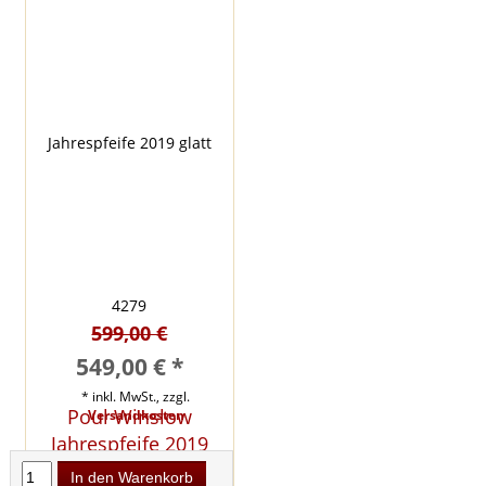
599,00 €
549,00 € *
* inkl. MwSt., zzgl.
Poul Winslow
Versandkosten
Jahrespfeife 2019
glatt 4279
In den Warenkorb