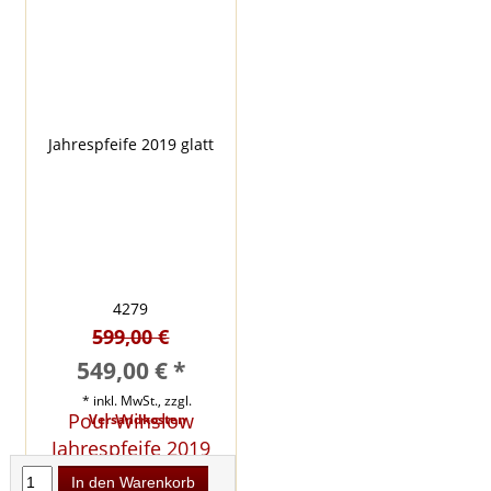
599,00 €
549,00 € *
* inkl. MwSt., zzgl.
Poul Winslow
Versandkosten
Jahrespfeife 2019
glatt 4279
In den Warenkorb