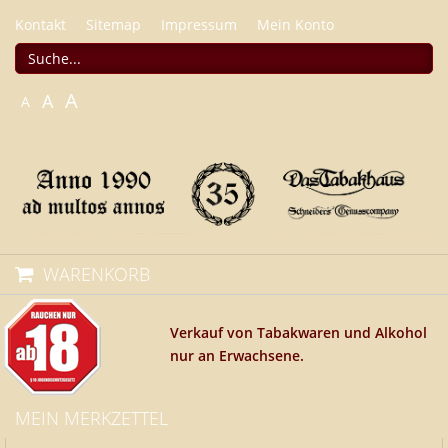
Kontakt
Sitemap
Impressum
Mein Konto
A
A
A
WARENKORB
Verkauf von Tabakwaren und Alkohol
nur an Erwachsene.
MEIN MERKZETTEL