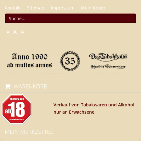
Kontakt
Sitemap
Impressum
Mein Konto
A
A
A
WARENKORB
Verkauf von Tabakwaren und Alkohol
nur an Erwachsene.
MEIN MERKZETTEL