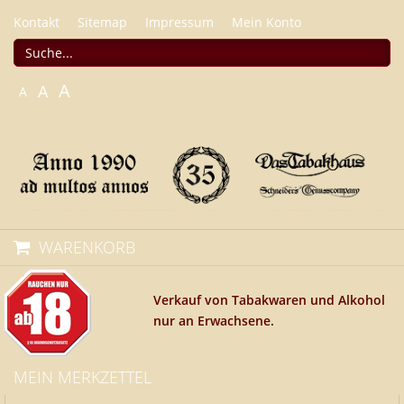
Kontakt
Sitemap
Impressum
Mein Konto
A
A
A
WARENKORB
Verkauf von Tabakwaren und Alkohol
nur an Erwachsene.
MEIN MERKZETTEL