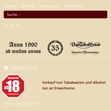
Kontakt
Sitemap
Impressum
Mein Konto
A
A
A
WARENKORB
Verkauf von Tabakwaren und Alkohol
nur an Erwachsene.
MEIN MERKZETTEL