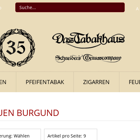
o
A
FEN
PFEIFENTABAK
ZIGARREN
FEU
UEN BURGUND
erung:
Wählen
Artikel pro Seite:
9