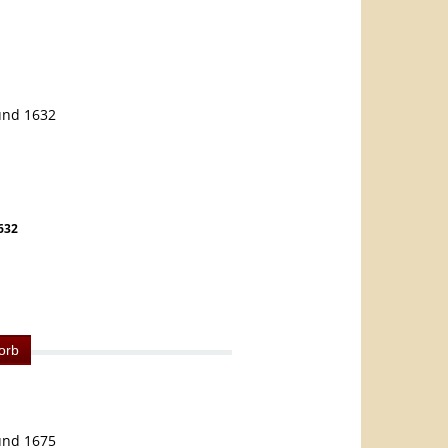
632
orb