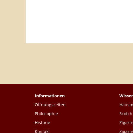
HERSTELLER PFEIFEN
TOP 20 PRODUKTE
Informationen
Wisse
Öffnungszeiten
Hausmi
Philosophie
Scotch
Historie
Zigarr
Kontakt
Zigarr